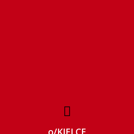

o/KIELCE