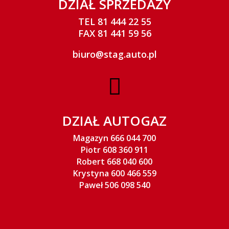
DZIAŁ SPRZEDAŻY
TEL 81 444 22 55
FAX 81 441 59 56
biuro@stag.auto.pl

DZIAŁ AUTOGAZ
Magazyn 666 044 700
Piotr 608 360 911
Robert 668 040 600
Krystyna 600 466 559
Paweł 506 098 540